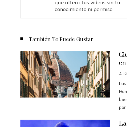
que altera tus videos sin tu
conocimiento ni permiso
También Te Puede Gustar
Ci
en
Ja
Las
Hum
bie
por s
La