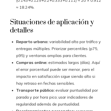
(0.143+0.125+0.2+0.333+0.111) ≈ 20 × 0.912
≈ 18.24%.
Situaciones de aplicación y
detalles
Reparto urbano:
variabilidad alta por tráfico y
entregas múltiples. Priorizar percentiles (p75,
p95) y ventanas amplias para clientes.
Compras online:
estimados largos (días). Aquí
el error porcentual puede ser menor, pero el
impacto en satisfacción sigue siendo alto si
hay retraso en fechas sensibles.
Transporte público:
evaluar puntualidad por
parada y por hora pico; usar indicadores de
regularidad además de puntualidad.
Desplazamientos personales:
comparar