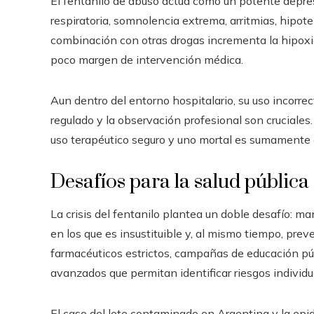
El fentanilo de abuso actúa como un potente depre
respiratoria, somnolencia extrema, arritmias, hipote
combinación con otras drogas incrementa la hipoxia
poco margen de intervención médica.
Aun dentro del entorno hospitalario, su uso incorre
regulado y la observación profesional son cruciales.
uso terapéutico seguro y uno mortal es sumamente 
Desafíos para la salud pública
La crisis del fentanilo plantea un doble desafío: m
en los que es insustituible y, al mismo tiempo, preven
farmacéuticos estrictos, campañas de educación púb
avanzados que permitan identificar riesgos individ
El caso del lote contaminado en Argentina y la epi