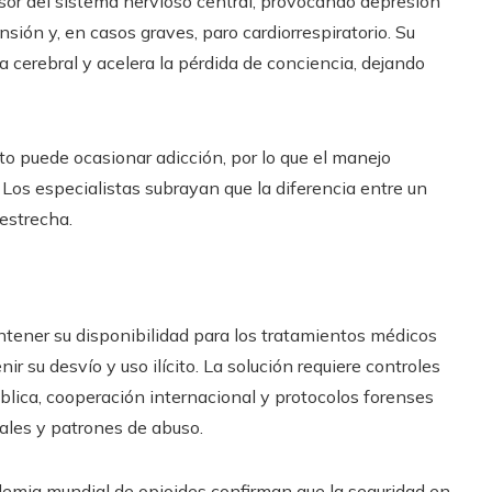
sor del sistema nervioso central, provocando depresión
nsión y, en casos graves, paro cardiorrespiratorio. Su
 cerebral y acelera la pérdida de conciencia, dejando
cto puede ocasionar adicción, por lo que el manejo
 Los especialistas subrayan que la diferencia entre un
estrecha.
antener su disponibilidad para los tratamientos médicos
ir su desvío y uso ilícito. La solución requiere controles
lica, cooperación internacional y protocolos forenses
uales y patrones de abuso.
demia mundial de opioides confirman que la seguridad en