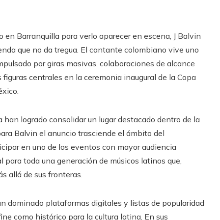
 en Barranquilla para verlo aparecer en escena, J Balvin
nda que no da tregua. El cantante colombiano vive uno
mpulsado por giras masivas, colaboraciones de alcance
s figuras centrales en la ceremonia inaugural de la Copa
éxico.
na han logrado consolidar un lugar destacado dentro de la
para Balvin el anuncio trasciende el ámbito del
rticipar en uno de los eventos con mayor audiencia
l para toda una generación de músicos latinos que,
s allá de sus fronteras.
n dominado plataformas digitales y listas de popularidad
e como histórico para la cultura latina. En sus