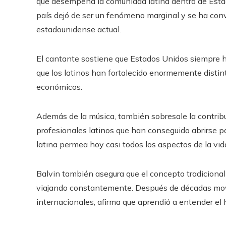
que desempeña la comunidad latina dentro de Estado
país dejó de ser un fenómeno marginal y se ha con
estadounidense actual.
El cantante sostiene que Estados Unidos siempre h
que los latinos han fortalecido enormemente distinto
económicos.
Además de la música, también sobresale la contribuc
profesionales latinos que han conseguido abrirse pas
latina permea hoy casi todos los aspectos de la vi
Balvin también asegura que el concepto tradiciona
viajando constantemente. Después de décadas movi
internacionales, afirma que aprendió a entender el