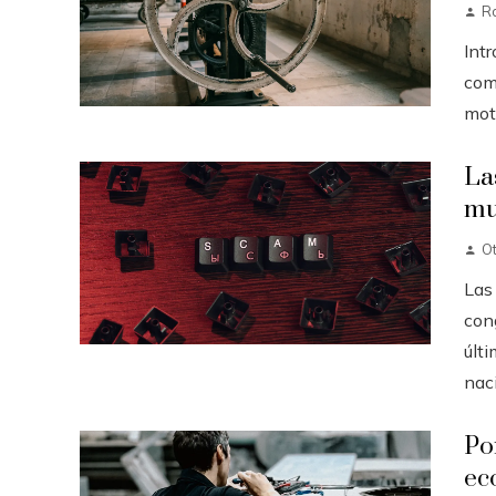
Ro
Int
come
moto
La
mu
O
Las
con
últ
naci
Po
ec