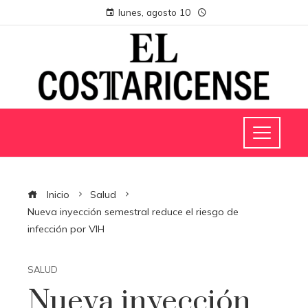
lunes, agosto 10
Inicio
Salud
Nueva inyección semestral reduce el riesgo de
infección por VIH
SALUD
Nueva inyección