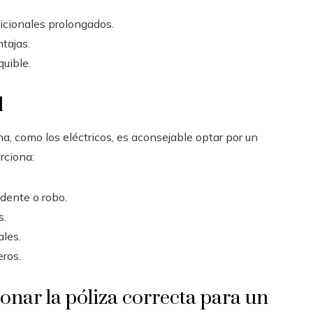
icionales prolongados.
ntajas.
uible.
l
, como los eléctricos, es aconsejable optar por un
rciona:
dente o robo.
s.
ales.
eros.
onar la póliza correcta para un