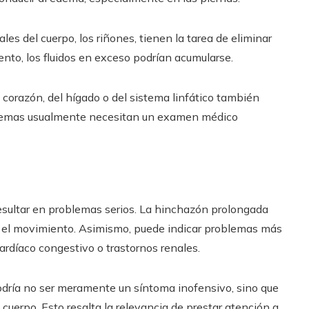
ales del cuerpo, los riñones, tienen la tarea de eliminar
ento, los fluidos en exceso podrían acumularse.
orazón, del hígado o del sistema linfático también
oblemas usualmente necesitan un examen médico
resultar en problemas serios. La hinchazón prolongada
ir el movimiento. Asimismo, puede indicar problemas más
ardíaco congestivo o trastornos renales.
podría no ser meramente un síntoma inofensivo, sino que
cuerpo. Esto resalta la relevancia de prestar atención a