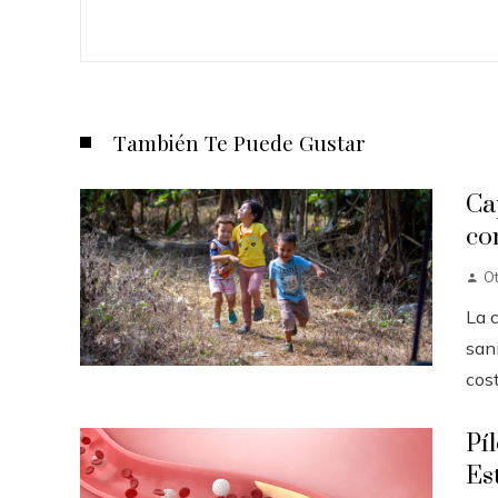
También Te Puede Gustar
Ca
co
O
La 
sani
cost
Pí
Es