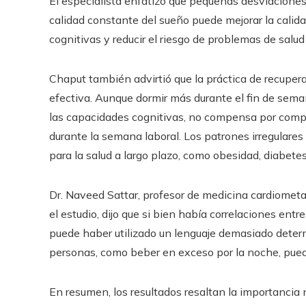
El especialista enfatizó que pequeñas desviacione
calidad constante del sueño puede mejorar la calid
cognitivas y reducir el riesgo de problemas de sal
Chaput también advirtió que la práctica de recuper
efectiva. Aunque dormir más durante el fin de sem
las capacidades cognitivas, no compensa por compl
durante la semana laboral. Los patrones irregulares
para la salud a largo plazo, como obesidad, diabet
Dr. Naveed Sattar, profesor de medicina cardiometa
el estudio, dijo que si bien había correlaciones entre
puede haber utilizado un lenguaje demasiado determin
personas, como beber en exceso por la noche, pueden 
En resumen, los resultados resaltan la importancia