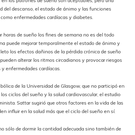
s en los patrones de sueño son aceptables, pero una
ad del descanso, el estado de ánimo y las funciones
ud como enfermedades cardíacas y diabetes.
ar horas de sueño los fines de semana no es del todo
ana puede mejorar temporalmente el estado de ánimo y
eto los efectos dañinos de la pérdida crónica de sueño
 pueden alterar los ritmos circadianos y provocar riesgos
es y enfermedades cardíacas.
bólica de la Universidad de Glasgow, que no participó en
 los ciclos del sueño y la salud cardiovascular, el estudio
ista. Sattar sugirió que otros factores en la vida de las
influir en la salud más que el ciclo del sueño en sí.
 no sólo de dormir la cantidad adecuada sino también de