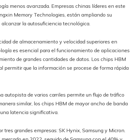
ología menos avanzada. Empresas chinas líderes en este
gxin Memory Technologies, están ampliando su
alcanzar la autosuficiencia tecnológica.
cidad de almacenamiento y velocidad superiores en
logía es esencial para el funcionamiento de aplicaciones
samiento de grandes cantidades de datos. Los chips HBM
al permitir que la información se procese de forma rápida
a autopista de varios carriles permite un flujo de tráfico
e manera similar, los chips HBM de mayor ancho de banda
una latencia significativa.
r tres grandes empresas: SK Hynix, Samsung y Micron.
l mercado en 2022, seguido de Samsung con el 40% y