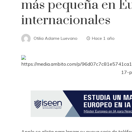
más pequeña en E
internacionales
Otilia Adame Luevano
Hace 1 año
Apple se alista para lanzar su nueva serie de teléf